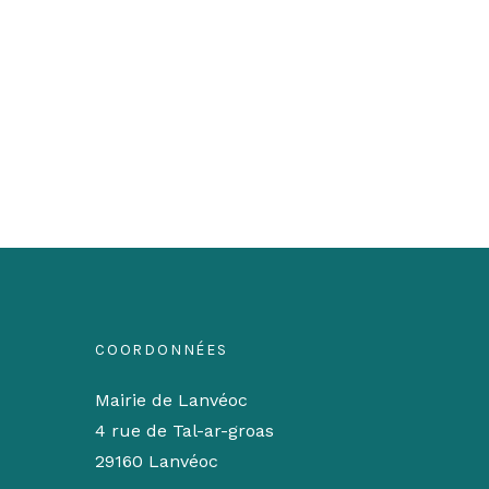
COORDONNÉES
Mairie de Lanvéoc
4 rue de Tal-ar-groas
29160 Lanvéoc