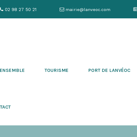
02 98 27 50 21
mairie@lanveoc.com
 ENSEMBLE
TOURISME
PORT DE LANVÉOC
TACT