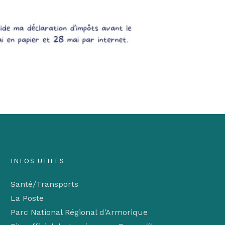
INFOS UTILES
Santé/Transports
La Poste
Parc National Régional d'Armorique