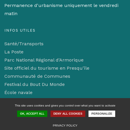
Permanence d'urbanisme uniquement le vendredi
matin
INFOS UTILES
Santé/Transports
La Poste
Parc National Régional d'Armorique
Site officiel du tourisme en Presqu'île
Communauté de Communes
Festival du Bout Du Monde
École navale
Mentions légales/Confidentialité
This site uses cookies and gives you control over what you want to activate
Gestion des cookies
OK, ACCEPT ALL
DENY ALL COOKIES
PERSONALIZE
PRIVACY POLICY