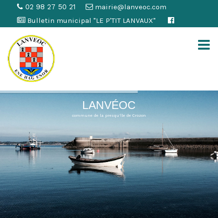
02 98 27 50 21
mairie@lanveoc.com
Bulletin municipal "LE P'TIT LANVAUX"
LANVÉOC
commune de la presqu'île de Crozon