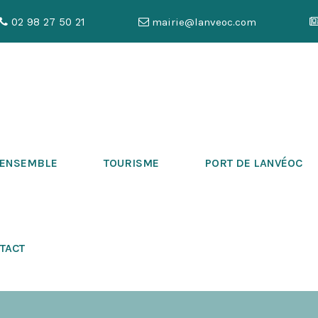
02 98 27 50 21
mairie@lanveoc.com
 ENSEMBLE
TOURISME
PORT DE LANVÉOC
TACT