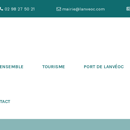
02 98 27 50 21
mairie@lanveoc.com
 ENSEMBLE
TOURISME
PORT DE LANVÉOC
TACT