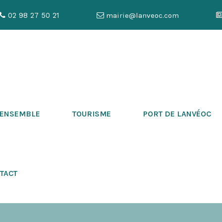
02 98 27 50 21
mairie@lanveoc.com
 ENSEMBLE
TOURISME
PORT DE LANVÉOC
TACT