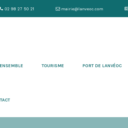
02 98 27 50 21
mairie@lanveoc.com
 ENSEMBLE
TOURISME
PORT DE LANVÉOC
TACT