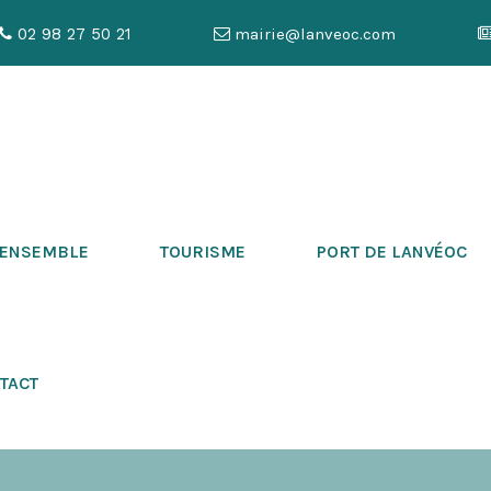
02 98 27 50 21
mairie@lanveoc.com
 ENSEMBLE
TOURISME
PORT DE LANVÉOC
TACT