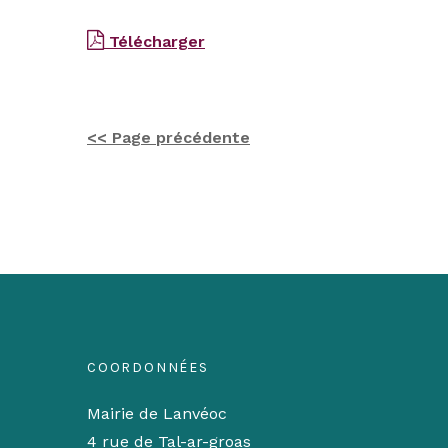
Télécharger
<< Page précédente
COORDONNÉES
Mairie de Lanvéoc
4 rue de Tal-ar-groas