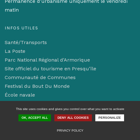
Permanence d'urbanisme uniquement le vendredi
matin
INFOS UTILES
Santé/Transports
La Poste
Parc National Régional d'Armorique
Site officiel du tourisme en Presqu'île
Communauté de Communes
Festival du Bout Du Monde
École navale
Mentions légales/Confidentialité
This site uses cookies and gives you control over what you want to activate
Gestion des cookies
OK, ACCEPT ALL
DENY ALL COOKIES
PERSONALIZE
PRIVACY POLICY