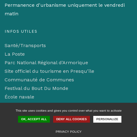
Permanence d'urbanisme uniquement le vendredi
matin
INFOS UTILES
Santé/Transports
La Poste
Parc National Régional d'Armorique
Site officiel du tourisme en Presqu'île
Communauté de Communes
Festival du Bout Du Monde
École navale
Mentions légales/Confidentialité
This site uses cookies and gives you control over what you want to activate
Gestion des cookies
OK, ACCEPT ALL
DENY ALL COOKIES
PERSONALIZE
PRIVACY POLICY