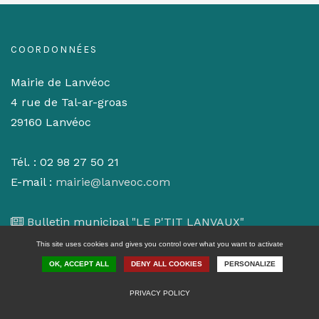
COORDONNÉES
Mairie de Lanvéoc
4 rue de Tal-ar-groas
29160 Lanvéoc
Tél. : 02 98 27 50 21
E-mail :
mairie@lanveoc.com
Bulletin municipal "LE P'TIT LANVAUX"
This site uses cookies and gives you control over what you want to activate
HORAIRES D'OUVERTURE DE LA MAIRIE
OK, ACCEPT ALL
DENY ALL COOKIES
PERSONALIZE
du lundi au vendredi
PRIVACY POLICY
de 9h00 à 12h00 et 14h00 à 18h00